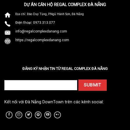
DỰ ÁN CĂN HỘ REGAL COMPLEX ĐÀ NẴNG
Địa chỉ: Đào Duy Tùng, P.Ngũ Hành Sơn, Đà Nẵng
Điện thoại: 0973.313.077
info@regalcomplexdanang.com
https://regalcomplexdanang.com
ĐĂNG KÝ NHẬN TIN TỪ REGAL COMPLEX ĐÀ NẴNG
Kết nối với Đà Nẵng DownTown trên các kênh social: