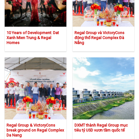
10 Years of Development: Dat
Regal Group và VictoryCons
Xanh Mien Trung & Regal
động thổ Regal Complex Đà
Homes
Nẵng
Regal Group & VictoryCons
DXMT thành Regal Group mục
break ground on Regal Complex
tiêu tỷ USD vươn tầm quốc tế
Da Nang