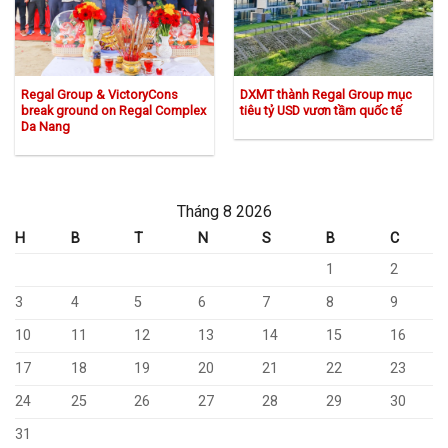
Regal Group & VictoryCons
DXMT thành Regal Group mục
break ground on Regal Complex
tiêu tỷ USD vươn tầm quốc tế
Da Nang
Tháng 8 2026
H
B
T
N
S
B
C
1
2
3
4
5
6
7
8
9
10
11
12
13
14
15
16
17
18
19
20
21
22
23
24
25
26
27
28
29
30
31