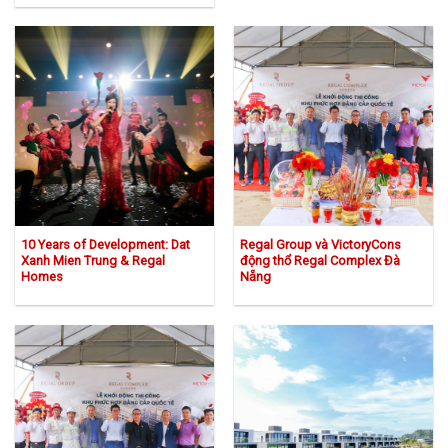
10 Years of Development: Dat
Regal Group và VictoryCons
Xanh Mien Trung & Regal
động thổ Regal Complex Đà
Homes
Nẵng