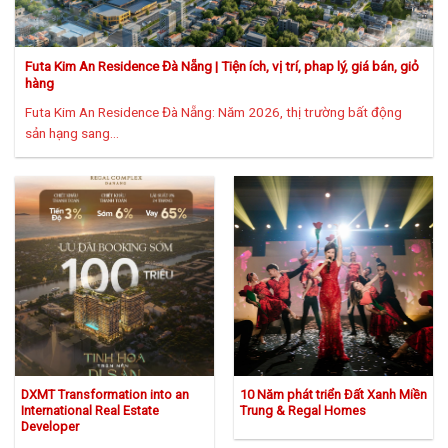
Futa Kim An Residence Đà Nẵng | Tiện ích, vị trí, phap lý, giá bán, giỏ
hàng
Futa Kim An Residence Đà Nẵng: Năm 2026, thị trường bất động
sản hạng sang...
DXMT Transformation into an
10 Năm phát triển Đất Xanh Miền
International Real Estate
Trung & Regal Homes
Developer