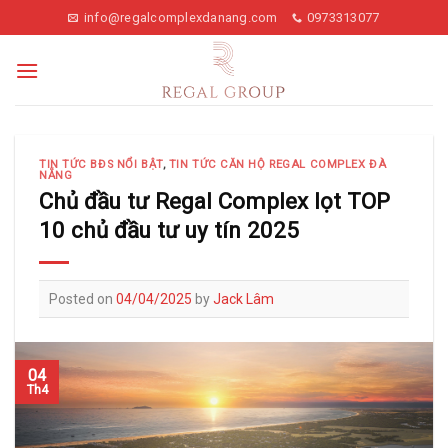
Skip
info@regalcomplexdanang.com
0973313077
to
content
TIN TỨC BĐS NỔI BẬT
,
TIN TỨC CĂN HỘ REGAL COMPLEX ĐÀ
NẴNG
Chủ đầu tư Regal Complex lọt TOP
10 chủ đầu tư uy tín 2025
Posted on
04/04/2025
by
Jack Lâm
04
Th4